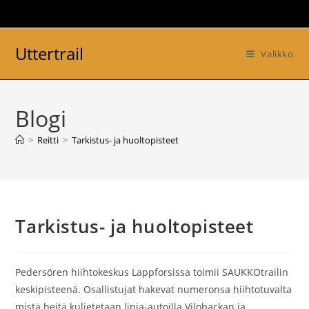
Siirry
suoraan
sisältöön
Uttertrail
Valikko
Blogi
>
Reitti
>
Tarkistus- ja huoltopisteet
Tarkistus- ja huoltopisteet
Pedersören hiihtokeskus Lappforsissa toimii SAUKKOtrailin
keskipisteenä. Osallistujat hakevat numeronsa hiihtotuvalta
mistä heitä kuljetetaan linja-autoilla Vilobackan ja