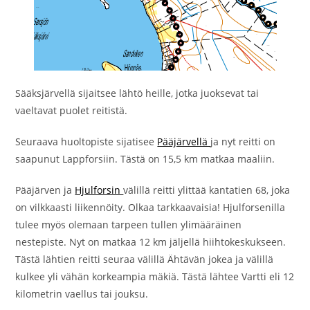
Sääksjärvellä sijaitsee lähtö heille, jotka juoksevat tai
vaeltavat puolet reitistä.
Seuraava huoltopiste sijatisee
Pääjärvellä
ja nyt reitti on
saapunut Lappforsiin. Tästä on 15,5 km matkaa maaliin.
Pääjärven ja
Hjulforsin
välillä reitti ylittää kantatien 68, joka
on vilkkaasti liikennöity. Olkaa tarkkaavaisia! Hjulforsenilla
tulee myös olemaan tarpeen tullen ylimääräinen
nestepiste. Nyt on matkaa 12 km jäljellä hiihtokeskukseen.
Tästä lähtien reitti seuraa välillä Ähtävän jokea ja välillä
kulkee yli vähän korkeampia mäkiä. Tästä lähtee Vartti eli 12
kilometrin vaellus tai jouksu.