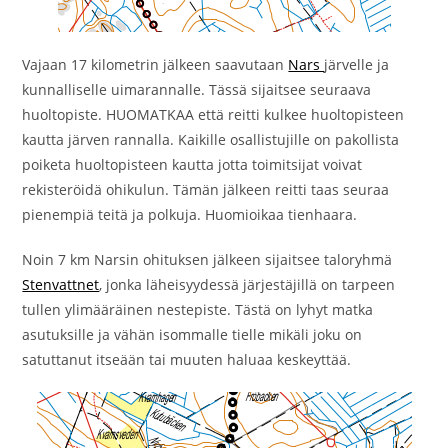
Vajaan 17 kilometrin jälkeen saavutaan
Nars
järvelle ja
kunnalliselle uimarannalle. Tässä sijaitsee seuraava
huoltopiste. HUOMATKAA että reitti kulkee huoltopisteen
kautta järven rannalla. Kaikille osallistujille on pakollista
poiketa huoltopisteen kautta jotta toimitsijat voivat
rekisteröidä ohikulun. Tämän jälkeen reitti taas seuraa
pienempiä teitä ja polkuja. Huomioikaa tienhaara.
Noin 7 km Narsin ohituksen jälkeen sijaitsee taloryhmä
Stenvattnet
, jonka läheisyydessä järjestäjillä on tarpeen
tullen ylimääräinen nestepiste. Tästä on lyhyt matka
asutuksille ja vähän isommalle tielle mikäli joku on
satuttanut itseään tai muuten haluaa keskeyttää.