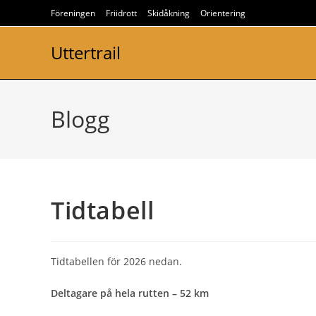
Hoppa
Föreningen
Friidrott
Skidåkning
Orientering
till
innehållet
Uttertrail
Blogg
Tidtabell
Tidtabellen för 2026 nedan.
Deltagare på hela rutten – 52 km