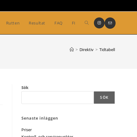
Slå
Rutten
Resultat
FAQ
FI
på/av
>
Direktiv
>
Tidtabell
webbplatssökning
Sök
SÖK
Senaste inläggen
Priser
Kontroll- och servicepunkter